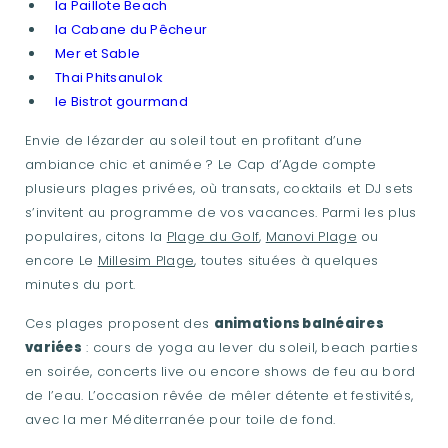
la Paillote Beach
la Cabane du Pêcheur
Mer et Sable
Thai Phitsanulok
le Bistrot gourmand
Envie de lézarder au soleil tout en profitant d’une
ambiance chic et animée ? Le Cap d’Agde compte
plusieurs plages privées, où transats, cocktails et DJ sets
s’invitent au programme de vos vacances. Parmi les plus
populaires, citons la
Plage du Golf
,
Manovi Plage
ou
encore Le
Millesim Plage
, toutes situées à quelques
minutes du port.
Ces plages proposent des
animations balnéaires
variées
: cours de yoga au lever du soleil, beach parties
en soirée, concerts live ou encore shows de feu au bord
de l’eau. L’occasion rêvée de mêler détente et festivités,
avec la mer Méditerranée pour toile de fond.