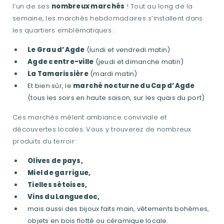
l’un de ses
nombreux marchés
! Tout au long de la
semaine, les marchés hebdomadaires s’installent dans
les quartiers emblématiques :
Le Grau d’Agde
(lundi et vendredi matin)
Agde centre-ville
(jeudi et dimanche matin)
La Tamarissière
(mardi matin)
Et bien sûr, le
marché nocturne du Cap d’Agde
(tous les soirs en haute saison, sur les quais du port)
Ces marchés mêlent ambiance conviviale et
découvertes locales. Vous y trouverez de nombreux
produits du terroir :
Olives de pays,
Miel de garrigue,
Tielles sétoises,
Vins du Languedoc,
mais aussi des bijoux faits main, vêtements bohèmes,
objets en bois flotté ou céramique locale.